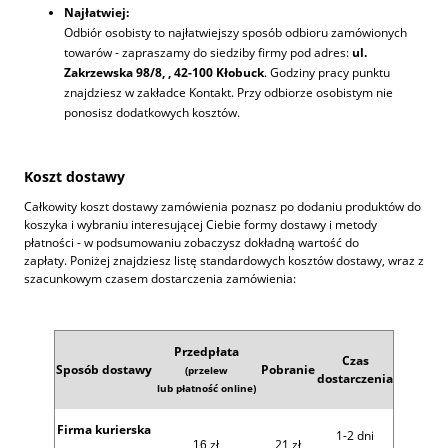
Najłatwiej:
Odbiór osobisty ­to najłatwiejszy sposób odbioru zamówionych
towarów - zapraszamy do siedziby firmy pod adres:
ul.
Zakrzewska 98/8, , 42-100 Kłobuck
. Godziny pracy punktu
znajdziesz w zakładce Kontakt. Przy odbiorze osobistym nie
ponosisz dodatkowych kosztów.
Koszt dostawy
Całkowity koszt dostawy zamówienia poznasz po dodaniu produktów do
koszyka i wybraniu interesującej Ciebie formy dostawy i metody
płatności - w podsumowaniu zobaczysz dokładną wartość do
zapłaty. Poniżej znajdziesz listę standardowych kosztów dostawy, wraz z
szacunkowym czasem dostarczenia zamówienia:
Przedpłata
Czas
Sposób dostawy
Pobranie
(przelew
dostarczenia
lub płatność online)
Firma kurierska
1-2 dni
zł
21 zł
16