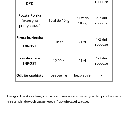
robocze
DPD
Poczta Polska
21 zł do
2-3 dni
(przesyłka
16 zł do 10kg
10 kg
robocze
priorytetowa)
Firma kurierska
1-2 dni
16 zł
21 zł
robocze
INPOST
Paczkomaty
1-2 dni
12,99 zł
21 zł
INPOST
robocze
Odbiór osobisty
bezpłatnie
bezpłatnie
-
Uwaga:
koszt dostawy może ulec zwiększeniu w przypadku produktów o
niestandardowych gabarytach i/lub większej wadze.