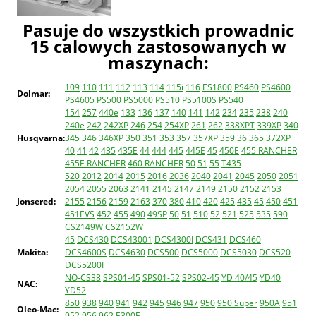
Pasuje do wszystkich prowadnic
15 calowych zastosowanych w
maszynach:
109
110
111
112
113
114
115i
116
ES1800
PS460
PS4600
Dolmar:
PS4605
PS500
PS5000
PS510
PS5100S
PS540
154
257
440e
133
136
137
140
141
142
234
235
238
240
240e
242
242XP
246
254
254XP
261
262
338XPT
339XP
340
Husqvarna:
345
346
346XP
350
351
353
357
357XP
359
36
365
372XP
40
41
42
435
435E
44
444
445
445E
45
450E
455 RANCHER
455E RANCHER
460 RANCHER
50
51
55
T435
520
2012
2014
2015
2016
2036
2040
2041
2045
2050
2051
2054
2055
2063
2141
2145
2147
2149
2150
2152
2153
Jonsered:
2155
2156
2159
2163
370
380
410
420
425
435
45
450
451
451EVS
452
455
490
49SP
50
51
510
52
521
525
535
590
CS2149W
CS2152W
45
DCS430
DCS43001
DCS4300I
DCS431
DCS460
Makita:
DCS4600S
DCS4630
DCS500
DCS5000
DCS5030
DCS520
DCS5200I
NO-CS38
SPS01-45
SPS01-52
SPS02-45
YD 40/45
YD40
NAC:
YD52
850
938
940
941
942
945
946
947
950
950 Super
950A
951
Oleo-Mac:
952
956
962
E300F