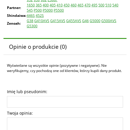
1650
365
400
405
410
450
460
465
470
495
500
510
540
Partner:
545
P500
P5000
P5500
Shindaiwa:
446S
452S
G38
G410AVS
G415AVS
G455AVS
G46
G5000
G500AVS
Zenoah:
G5300
Opinie o produkcie (0)
Wyświetlane są wszystkie opinie (pozytywne i negatywne). Nie
weryfikujemy, czy pochodzą one od klientów, którzy kupili dany produkt.
Imię lub pseudonim:
Twoja opinia: