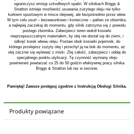
ograniczysz emisję szkodliwych spalin. W silnikach Briggs &
Stratton istnieje możliwość usuwania zużytego oleju nie tylko
korkiem spustowym w misce olejowej, ale bezpośrednio przez wlew.
W tym celu usuń – bezwarunkowo i koniecznie – paliwo ze zbiornika,
a najlepiej zaczekaj do momentu, gdy silnik zatrzyma się z powodu
pustego zbiornika. Zabezpiecz teren wokół kosiarki
nieprzepuszczalnym materiałem, by olej nie dostał się do ziemi, i
odkręć korek wlewu oleju. Postaw obok kosiarki pojemnik, do
którego przelejesz zużyty olej i przechyl ją na bok do momentu, aż
olej zacznie się wylewać z miski. Zlej całość, zabezpiecz i oddaj do
specjalnego punktu utylizacji. Tę czynność wymiany oleju
powinieneś powtarzać co 25 do 50 godzin efektywnej pracy silnika
Briggs & Stratton lub raz w sezonie.
Pamiętaj! Zawsze postępuj zgodnie z Instrukcją Obsługi Silnika.
Produkty powiązane